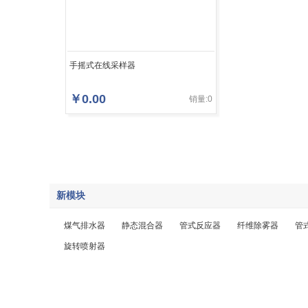
手摇式在线采样器
￥
0.00
销量:0
新模块
煤气排水器
静态混合器
管式反应器
纤维除雾器
管
旋转喷射器