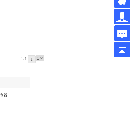
1/1
1
调和器